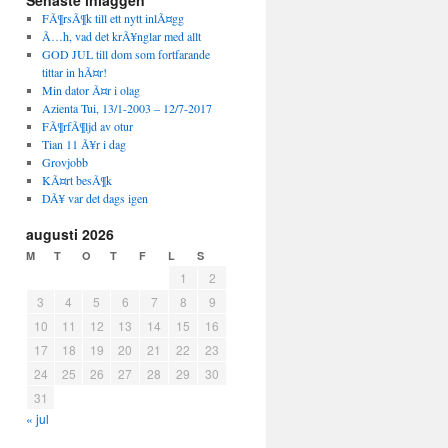
Senaste inläggen
FÃ¶rsÃ¶k till ett nytt inlÃ¤gg
Ã…h, vad det krÃ¥nglar med allt
GOD JUL till dom som fortfarande
tittar in hÃ¤r!
Min dator Ã¤r i olag
Azienta Tui, 13/1-2003 – 12/7-2017
FÃ¶rfÃ¶ljd av otur
Tian 11 Ã¥r i dag
Grovjobb
KÃ¤rt besÃ¶k
DÃ¥ var det dags igen
augusti 2026
M
T
O
T
F
L
S
1
2
3
4
5
6
7
8
9
10
11
12
13
14
15
16
17
18
19
20
21
22
23
24
25
26
27
28
29
30
31
« jul