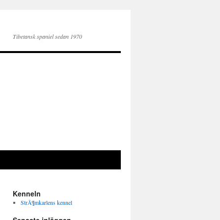
Tibetansk spaniel sedan 1970
Kenneln
StrÃ¶mkarlens kennel